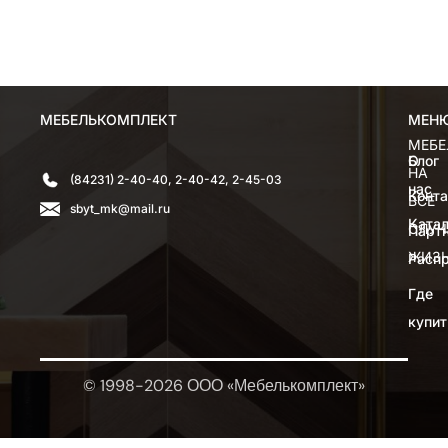
МЕБЕЛЬКОМПЛЕКТ
МЕН
МЕН
МЕБЕ
О
Блог
НА
(84231) 2-40-40, 2-40-42, 2-45-03
нас
Конт
ВСЕ
sbyt_mk@mail.ru
Катал
СЛУЧ
Парт
ЖИЗ
Расп
Где
купит
© 1998-2026 ООО «Мебелькомплект»