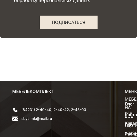
обработку персональных данных
ПОДПИСАТЬСЯ
МЕБЕЛЬКОМПЛЕКТ
МЕН
МЕН
МЕБЕ
О
Блог
НА
(84231) 2-40-40, 2-40-42, 2-45-03
нас
Конт
ВСЕ
sbyt_mk@mail.ru
Катал
СЛУЧ
Парт
ЖИЗ
Расп