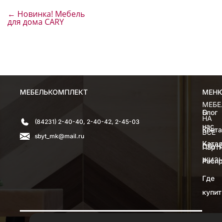
←
Новинка! Мебель
для дома CARY
МЕБЕЛЬКОМПЛЕКТ
МЕН
МЕН
МЕБЕ
О
Блог
НА
(84231) 2-40-40, 2-40-42, 2-45-03
нас
Конт
ВСЕ
sbyt_mk@mail.ru
Катал
СЛУЧ
Парт
ЖИЗ
Расп
Где
купит