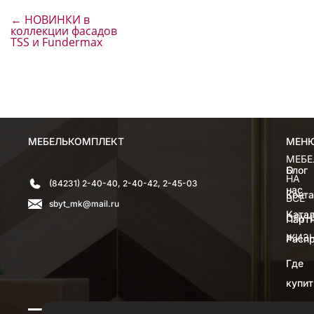
←
НОВИНКИ в
коллекции фасадов
TSS и Fundermax
МЕБЕЛЬКОМПЛЕКТ
МЕН
МЕН
МЕБЕ
О
Блог
НА
(84231) 2-40-40, 2-40-42, 2-45-03
нас
Конт
ВСЕ
sbyt_mk@mail.ru
Катал
СЛУЧ
Парт
ЖИЗ
Расп
Где
купит