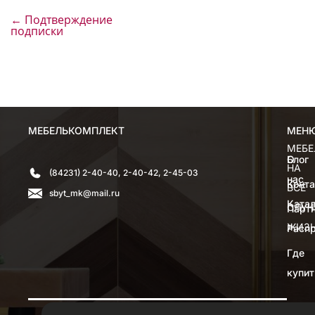
←
Подтверждение
подписки
МЕБЕЛЬКОМПЛЕКТ
МЕН
МЕН
МЕБЕ
О
Блог
НА
(84231) 2-40-40, 2-40-42, 2-45-03
нас
Конт
ВСЕ
sbyt_mk@mail.ru
Катал
СЛУЧ
Парт
ЖИЗ
Расп
Где
купит