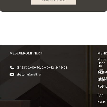
МЕБЕЛЬКОМПЛЕКТ
МЕН
МЕН
МЕБЕ
О
Блог
НА
(84231) 2-40-40, 2-40-42, 2-45-03
нас
Конт
ВСЕ
sbyt_mk@mail.ru
Катал
СЛУЧ
Парт
ЖИЗ
Расп
Где
купит