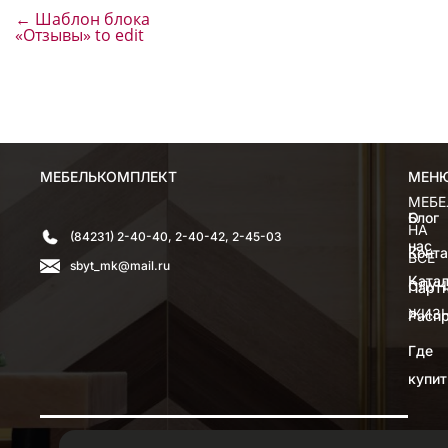
←
Шаблон блока
«Отзывы» to edit
МЕБЕЛЬКОМПЛЕКТ
МЕН
МЕН
МЕБЕ
О
Блог
НА
(84231) 2-40-40, 2-40-42, 2-45-03
нас
Конт
ВСЕ
sbyt_mk@mail.ru
Катал
СЛУЧ
Парт
ЖИЗ
Расп
Где
купит
© 1998-2026 ООО «Мебелькомплект»