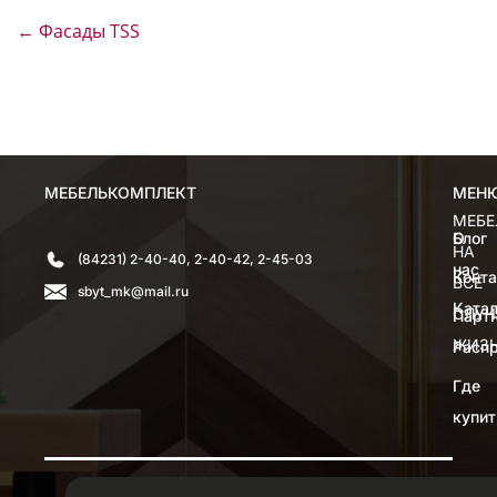
←
Фасады TSS
МЕБЕЛЬКОМПЛЕКТ
МЕН
МЕН
МЕБЕ
О
Блог
НА
(84231) 2-40-40, 2-40-42, 2-45-03
нас
Конт
ВСЕ
sbyt_mk@mail.ru
Катал
СЛУЧ
Парт
ЖИЗ
Расп
Где
купит
© 1998-2026 ООО «Мебелькомплект»