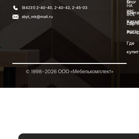
О
Блог
НА
(84231) 2-40-40, 2-40-42, 2-45-03
нас
Конт
ВСЕ
sbyt_mk@mail.ru
Катал
СЛУЧ
Парт
ЖИЗ
Расп
Где
купит
© 1998-2026 ООО «Мебелькомплект»