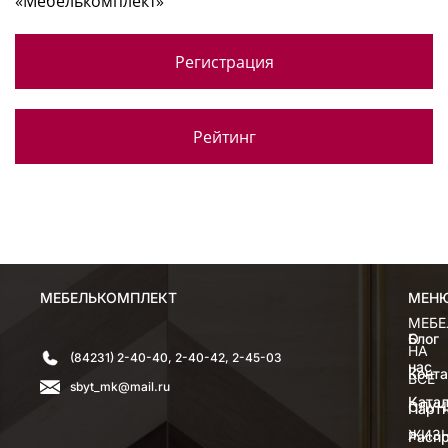
«Мебелькомплект»
Регистрация
Рейтинг
МЕБЕЛЬКОМПЛЕКТ
МЕН
МЕН
МЕБЕ
О
Блог
НА
(84231) 2-40-40, 2-40-42, 2-45-03
нас
Конт
ВСЕ
sbyt_mk@mail.ru
Катал
СЛУЧ
Парт
ЖИЗ
Расп