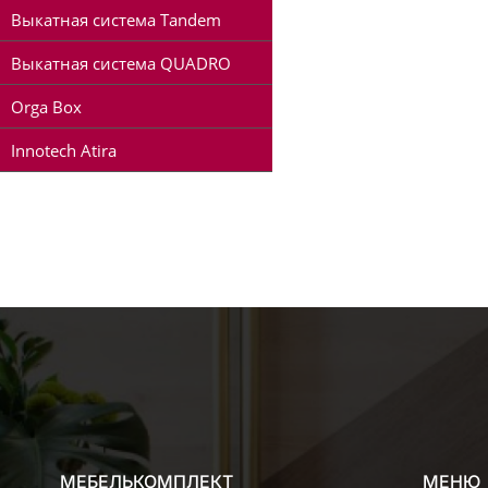
Выкатная система Tandem
Выкатная система QUADRO
Orga Box
Innotech Atira
МЕБЕЛЬКОМПЛЕКТ
МЕНЮ