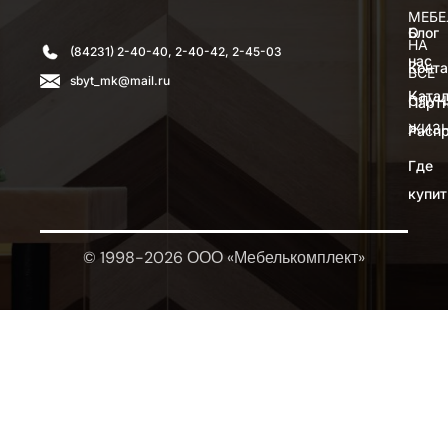
МЕБЕ
О
Блог
НА
(84231) 2-40-40, 2-40-42, 2-45-03
нас
Конт
ВСЕ
sbyt_mk@mail.ru
Катал
СЛУЧ
Парт
ЖИЗ
Расп
Где
купит
© 1998-2026 ООО «Мебелькомплект»