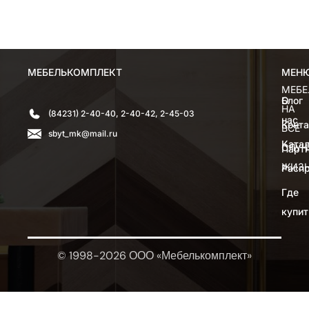
МЕБЕЛЬКОМПЛЕКТ
МЕН
МЕН
МЕБЕ
О
Блог
НА
(84231) 2-40-40, 2-40-42, 2-45-03
нас
Конт
ВСЕ
sbyt_mk@mail.ru
Катал
СЛУЧ
Парт
ЖИЗ
Расп
Где
купит
© 1998-2026 ООО «Мебелькомплект»