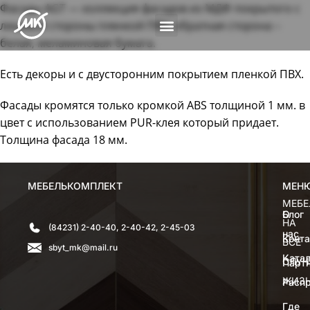
Фасады AGT — коллекция фасадов из МДФ покрытого с
лицевой стороны пленкой ПВХ, обратная сторона –
белая, меламиновая бумага.
Есть декоры и с двусторонним покрытием пленкой ПВХ.
Фасады кромятся только кромкой ABS толщиной 1 мм. в
цвет с использованием PUR-клея который придает.
Толщина фасада 18 мм.
МЕБЕЛЬКОМПЛЕКТ
МЕН
МЕН
МЕБЕ
О
Блог
НА
(84231) 2-40-40, 2-40-42, 2-45-03
нас
Конт
ВСЕ
sbyt_mk@mail.ru
Катал
СЛУЧ
Парт
ЖИЗ
Расп
Где