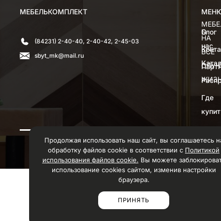
МЕБЕЛЬКОМПЛЕКТ
МЕН
МЕН
МЕБЕ
О
Блог
НА
(84231) 2-40-40, 2-40-42, 2-45-03
нас
Конт
ВСЕ
sbyt_mk@mail.ru
Катал
СЛУЧ
Парт
ЖИЗ
Расп
Где
купит
Продолжая использовать наш сайт, вы соглашаетесь н
© 1998-2026 ООО «Мебелькомплект»
обработку файлов cookie в соответствии с
Политикой
использования файлов cookie.
Вы можете заблокирова
использование cookies сайтом, изменив настройки
браузера.
ПРИНЯТЬ