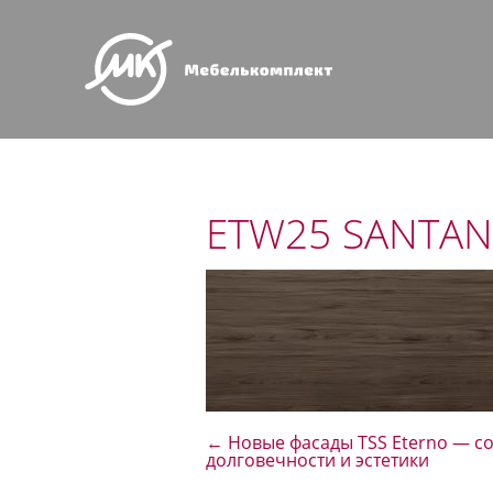
ETW25 SANTA
←
Новые фасады TSS Eterno — с
долговечности и эстетики