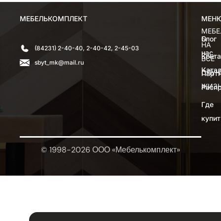
МЕБЕЛЬКОМПЛЕКТ
МЕН
МЕН
МЕБЕ
О
Блог
НА
(84231) 2-40-40, 2-40-42, 2-45-03
нас
Конт
ВСЕ
sbyt_mk@mail.ru
Катал
СЛУЧ
Парт
ЖИЗ
Расп
Где
купит
© 1998-2026 ООО «Мебелькомплект»