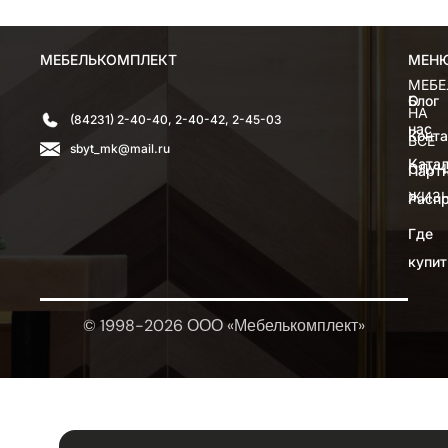
МЕБЕЛЬКОМПЛЕКТ
МЕН
МЕН
МЕБЕ
О
Блог
НА
(84231) 2-40-40, 2-40-42, 2-45-03
нас
Конт
ВСЕ
sbyt_mk@mail.ru
Катал
СЛУЧ
Парт
ЖИЗ
Расп
Где
купит
© 1998-2026 ООО «Мебелькомплект»