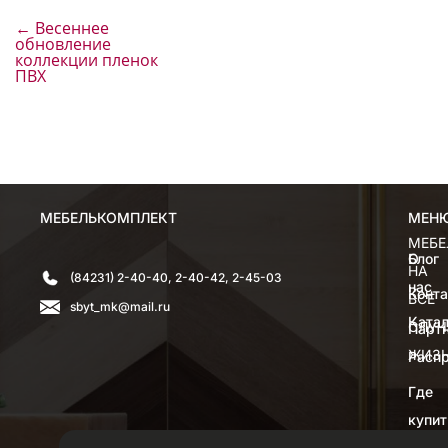
←
Весеннее
обновление
коллекции пленок
ПВХ
МЕБЕЛЬКОМПЛЕКТ
МЕН
МЕН
МЕБЕ
О
Блог
НА
(84231) 2-40-40, 2-40-42, 2-45-03
нас
Конт
ВСЕ
sbyt_mk@mail.ru
Катал
СЛУЧ
Парт
ЖИЗ
Расп
Где
купит