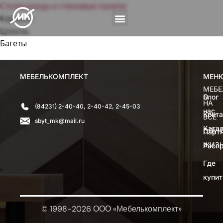
Столешницы и стеновые панели
Каркасы
Цоколь
Багеты
МЕБЕЛЬКОМПЛЕКТ
МЕН
МЕН
МЕБЕ
О
Блог
НА
(84231) 2-40-40, 2-40-42, 2-45-03
нас
Конт
ВСЕ
sbyt_mk@mail.ru
Катал
СЛУЧ
Парт
ЖИЗ
Расп
Где
купит
© 1998-2026 ООО «Мебелькомплект»