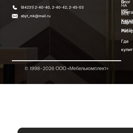
О
Блог
НА
(84231) 2-40-40, 2-40-42, 2-45-03
нас
Конт
ВСЕ
sbyt_mk@mail.ru
Катал
СЛУЧ
Парт
ЖИЗ
Расп
Где
купит
© 1998-2026 ООО «Мебелькомплект»