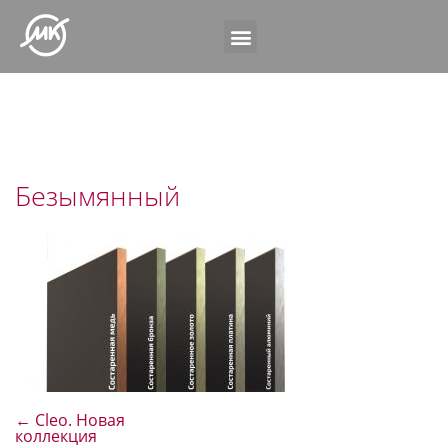
Безымянный
←
Cleo. Новая
коллекция