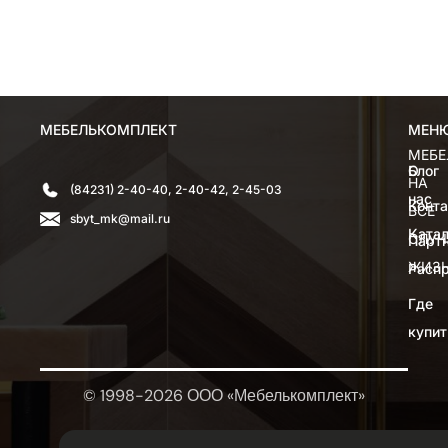
МЕБЕЛЬКОМПЛЕКТ
МЕН
МЕН
МЕБЕ
О
Блог
НА
(84231) 2-40-40, 2-40-42, 2-45-03
нас
Конт
ВСЕ
sbyt_mk@mail.ru
Катал
СЛУЧ
Парт
ЖИЗ
Расп
Где
купит
© 1998-2026 ООО «Мебелькомплект»