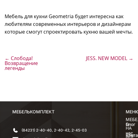
Мебель для кухни Geometria будет интересна как
любителям современных интерьеров и дизайнерам
которые смогут спроектировать кухню вашей мечты.
←
Слобода!
JESS. NEW MODEL
→
Возвращение
легенды
МЕБЕЛЬКОМПЛЕКТ
МЕН
МЕН
МЕБЕ
О
Блог
НА
(84231) 2-40-40, 2-40-42, 2-45-03
нас
Конт
ВСЕ