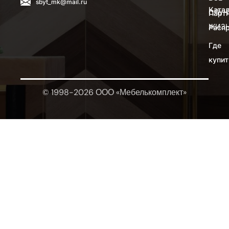
sbyt_mk@mail.ru
Катал
СЛУЧ
Парт
ЖИЗ
Расп
Где
купит
© 1998-2026 ООО «Мебелькомплект»