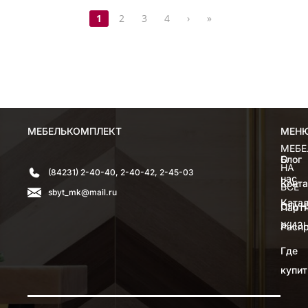
1
2
3
4
›
»
МЕБЕЛЬКОМПЛЕКТ
МЕН
МЕН
МЕБЕ
О
Блог
НА
(84231) 2-40-40, 2-40-42, 2-45-03
нас
Конт
ВСЕ
sbyt_mk@mail.ru
Катал
СЛУЧ
Парт
ЖИЗ
Расп
Где
купит