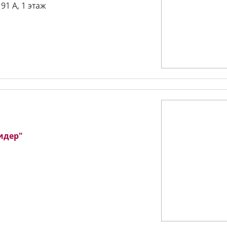
191 А, 1 этаж
9
идер"