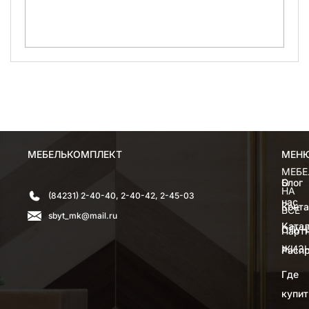
МЕБЕЛЬКОМПЛЕКТ
МЕН
МЕН
МЕБЕ
О
Блог
НА
(84231) 2-40-40, 2-40-42, 2-45-03
нас
Конт
ВСЕ
sbyt_mk@mail.ru
Катал
СЛУЧ
Парт
ЖИЗ
Расп
Где
купит