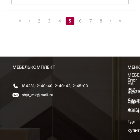
«
‹
2
3
4
5
6
7
8
›
»
МЕБЕЛЬКОМПЛЕКТ
МЕН
МЕН
МЕБЕ
О
Блог
НА
(84231) 2-40-40, 2-40-42, 2-45-03
нас
Конт
ВСЕ
sbyt_mk@mail.ru
Катал
СЛУЧ
Парт
ЖИЗ
Расп
Где
купит